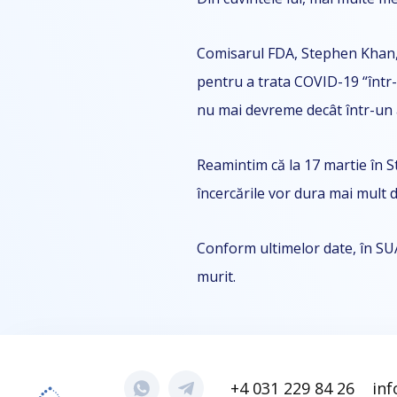
Comisarul FDA, Stephen Khan, 
pentru a trata COVID-19 “într-u
nu mai devreme decât într-un 
Reamintim că la 17 martie în St
încercările vor dura mai mult 
Conform ultimelor date, în SUA
murit.
+4 031 229 84 26
in