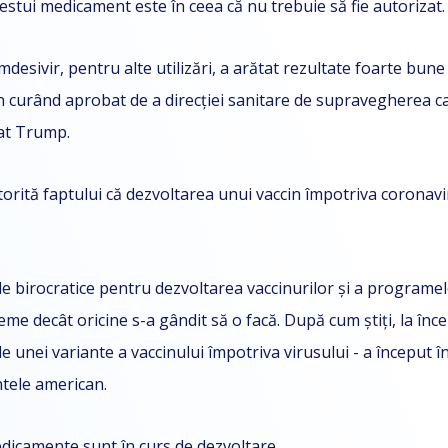
stui medicament este în ceea că nu trebuie să fie autorizat. E
esivir, pentru alte utilizări, a arătat rezultate foarte bune
în curând aprobat de a direcției sanitare de supravegherea ca
rat Trump.
atorită faptului că dezvoltarea unui vaccin împotriva coronav
e birocratice pentru dezvoltarea vaccinurilor și a programe
eme decât oricine s-a gândit să o facă. După cum știți, la în
ale unei variante a vaccinului împotriva virusului - a început 
ntele american.
edicamente sunt în curs de dezvoltare.