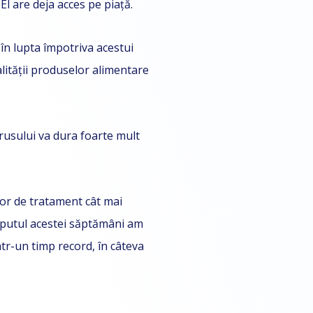
l are deja acces pe piață.
 în lupta împotriva acestui
lității produselor alimentare
irusului va dura foarte mult
lor de tratament cât mai
ceputul acestei săptămâni am
într-un timp record, în câteva