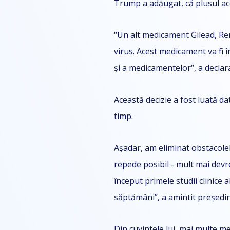
Trump a adăugat, că plusul ace
“Un alt medicament Gilead, Remd
virus. Acest medicament va fi 
și a medicamentelor“, a decla
Această decizie a fost luată d
timp.
Așadar, am eliminat obstacolel
repede posibil - mult mai devr
început primele studii clinice 
săptămâni”, a amintit președi
Din cuvintele lui, mai multe m